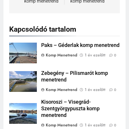
komp menetrend
komp menetrend
Kapcsolódó tartalom
Paks – Géderlak komp menetrend
Komp Menetrend
1 év ezelőtt
0
Zebegény – Pilismarót komp
menetrend
Komp Menetrend
1 év ezelőtt
0
Kisoroszi – Visegrád-
Szentgyörgypuszta komp
menetrend
Komp Menetrend
1 év ezelőtt
0