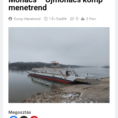
menetrend
0
Komp Menetrend
1 Év Ezelőtt
5 Perc
Megosztás