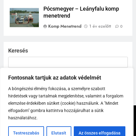
Pócsmegyer – Leányfalu komp
menetrend
Komp Menetrend
1 év ezelőtt
0
Keresés
KERESÉS
Fontosnak tartjuk az adatok védelmét
A böngészési élmény fokozása, a személyre szabott
hirdetések vagy tartalmak megjelenítése, valamint a forgalom
elemzése érdekében sütiket (cookie) használunk. A "Mindet
elfogadom" gombra kattintva hozzájárulhat a sütik
Komp Menetrend - 2026. Powered By
.
BlazeThemes
használatához.
Adatvédelem
Cookie Tájékoztató
Felhasználási Feltételek
Testreszabás
Elutasít
Az összes elfogadása
Impresszum
Rólunk