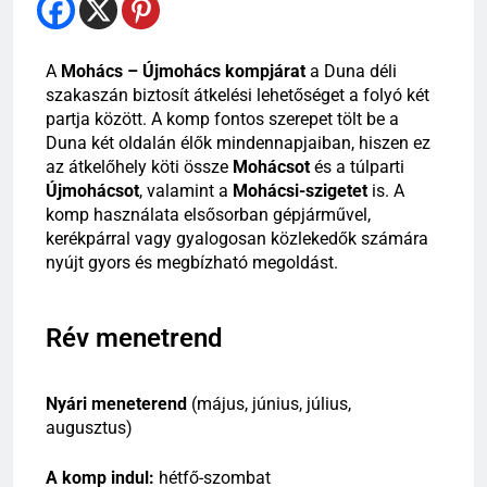
A
Mohács – Újmohács kompjárat
a Duna déli
szakaszán biztosít átkelési lehetőséget a folyó két
partja között. A komp fontos szerepet tölt be a
Duna két oldalán élők mindennapjaiban, hiszen ez
az átkelőhely köti össze
Mohácsot
és a túlparti
Újmohácsot
, valamint a
Mohácsi-szigetet
is. A
komp használata elsősorban gépjárművel,
kerékpárral vagy gyalogosan közlekedők számára
nyújt gyors és megbízható megoldást.
Rév menetrend
Nyári meneterend
(május, június, július,
augusztus)
A komp indul:
hétfő-szombat