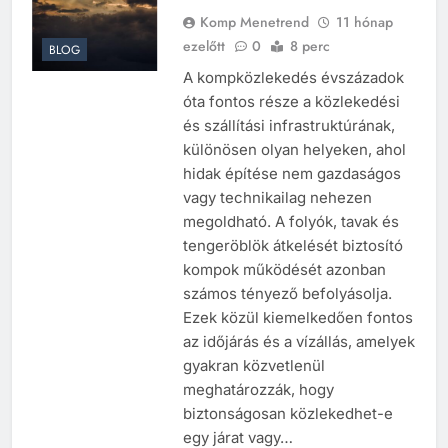
Komp Menetrend
11 hónap
ezelőtt
0
8 perc
BLOG
A kompközlekedés évszázadok
óta fontos része a közlekedési
és szállítási infrastruktúrának,
különösen olyan helyeken, ahol
hidak építése nem gazdaságos
vagy technikailag nehezen
megoldható. A folyók, tavak és
tengeröblök átkelését biztosító
kompok működését azonban
számos tényező befolyásolja.
Ezek közül kiemelkedően fontos
az időjárás és a vízállás, amelyek
gyakran közvetlenül
meghatározzák, hogy
biztonságosan közlekedhet-e
egy járat vagy…