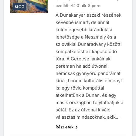
ezelőtt
0
8 perc
BLOG
A Dunakanyar északi részének
kevésbé ismert, de annál
különlegesebb kirándulási
lehetősége a Neszmély és a
szlovákiai Dunaradvány közötti
kompátkeléshez kapcsolódó
túra. A Gerecse lankáinak
peremén haladó útvonal
nemcsak gyönyörű panorámát
kínál, hanem kulturális élményt
is: egy rövid kompúttal
átkelhetünk a Dunán, és egy
másik országban folytathatjuk a
sétát. Ez az útvonal kiváló
választás mindazoknak, akik…
Részletek