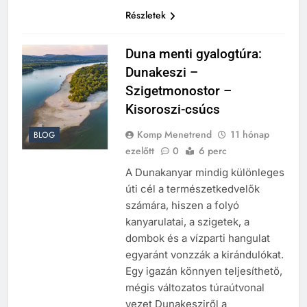
Részletek
Duna menti gyalogtúra:
Dunakeszi –
Szigetmonostor –
Kisoroszi-csúcs
Komp Menetrend
11 hónap
BLOG
ezelőtt
0
6 perc
A Dunakanyar mindig különleges
úti cél a természetkedvelők
számára, hiszen a folyó
kanyarulatai, a szigetek, a
dombok és a vízparti hangulat
egyaránt vonzzák a kirándulókat.
Egy igazán könnyen teljesíthető,
mégis változatos túraútvonal
vezet Dunakesziről a