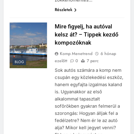
Részletek
Mire figyelj, ha autóval
kelsz át? – Tippek kezdő
kompozóknak
Komp Menetrend
6 hónap
ezelőtt
0
7 perc
BLOG
Sok autós számára a komp nem
csupán egy közlekedési eszköz,
hanem egyfajta izgalmas kaland
is. Ugyanakkor az első
alkalommal tapasztalt
sofőrökben gyakran felmerül a
szorongás: Hogyan álljak fel a
fedélzetre? Nem ér le az autó
alja? Mikor kell jegyet venni?