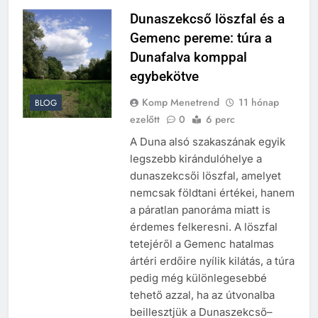
Dunaszekcső löszfal és a
Gemenc pereme: túra a
Dunafalva komppal
egybekötve
Komp Menetrend
11 hónap
BLOG
ezelőtt
0
6 perc
A Duna alsó szakaszának egyik
legszebb kirándulóhelye a
dunaszekcsői löszfal, amelyet
nemcsak földtani értékei, hanem
a páratlan panoráma miatt is
érdemes felkeresni. A löszfal
tetejéről a Gemenc hatalmas
ártéri erdőire nyílik kilátás, a túra
pedig még különlegesebbé
tehető azzal, ha az útvonalba
beillesztjük a Dunaszekcső–