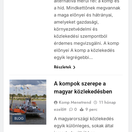
alternatíva merül fel: a komp és
a híd. Mindkettőnek megvannak
a maga előnyei és hátrányai,
amelyeket gazdasági,
környezetvédelmi és
közlekedési szempontból
érdemes megvizsgálni. A komp
előnyei A komp a közlekedés
egyik legrégebbi…
Részletek
A kompok szerepe a
magyar közlekedésben
Komp Menetrend
11 hónap
ezelőtt
0
9 perc
A magyarországi közlekedés
BLOG
egyik különleges, sokak által