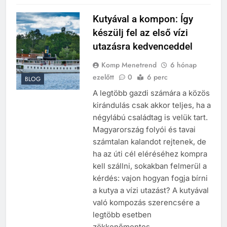
Kutyával a kompon: Így
készülj fel az első vízi
utazásra kedvenceddel
Komp Menetrend
6 hónap
ezelőtt
0
6 perc
BLOG
A legtöbb gazdi számára a közös
kirándulás csak akkor teljes, ha a
négylábú családtag is velük tart.
Magyarország folyói és tavai
számtalan kalandot rejtenek, de
ha az úti cél eléréséhez kompra
kell szállni, sokakban felmerül a
kérdés: vajon hogyan fogja bírni
a kutya a vízi utazást? A kutyával
való kompozás szerencsére a
legtöbb esetben
zökkenőmentes…