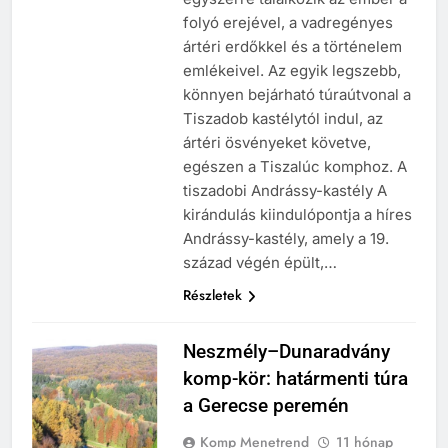
folyó erejével, a vadregényes
ártéri erdőkkel és a történelem
emlékeivel. Az egyik legszebb,
könnyen bejárható túraútvonal a
Tiszadob kastélytól indul, az
ártéri ösvényeket követve,
egészen a Tiszalúc komphoz. A
tiszadobi Andrássy-kastély A
kirándulás kiindulópontja a híres
Andrássy-kastély, amely a 19.
század végén épült,…
Részletek
Neszmély–Dunaradvány
komp-kör: határmenti túra
a Gerecse peremén
Komp Menetrend
11 hónap