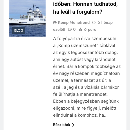
időben: Honnan tudhatod,
ha leáll a forgalom?
Komp Menetrend
6 hónap
ezelőtt
0
6 perc
BLOG
A folyópartra érve szembesülni
a „Komp üzemszünet” táblával
az egyik legbosszantóbb dolog,
ami egy autóst vagy kirándulót
érhet. Bár a kompok többsége az
év nagy részében megbízhatóan
üzemel, a természet az úr: a
szél, a jég és a vízállás bármikor
felülírhatja a menetrendet.
Ebben a bejegyzésben segítünk
eligazodni, mire figyelj, mielőtt
elindulnál a komphoz, ha…
Részletek