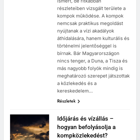
ismert, de ritkábban
részleteiben vizsgált területe a
kompok működése. A kompok
nemcsak praktikus megoldást
nyújtanak a vízi akadályok
áthidalására, hanem kulturális és
történelmi jelentőséggel is
bírnak. Bár Magyarországon
nincs tenger, a Duna, a Tisza és
más nagyobb folyók mindig is
meghatározó szerepet játszottak
a közlekedés és a
kereskedelem…
Részletek
Időjárás és vízállás –
hogyan befolyásolja a
kompközlekedést?