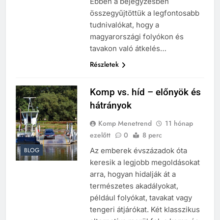
Ebben a bejegyzésben
összegyűjtöttük a legfontosabb
tudnivalókat, hogy a
magyarországi folyókon és
tavakon való átkelés…
Részletek
Komp vs. híd – előnyök és
hátrányok
Komp Menetrend
11 hónap
ezelőtt
0
8 perc
Az emberek évszázadok óta
BLOG
keresik a legjobb megoldásokat
arra, hogyan hidalják át a
természetes akadályokat,
például folyókat, tavakat vagy
tengeri átjárókat. Két klasszikus