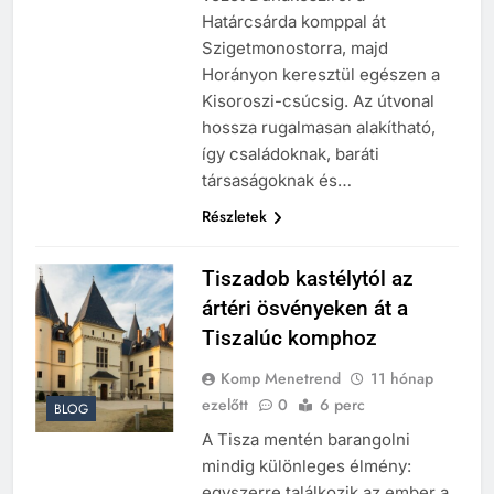
Határcsárda komppal át
Szigetmonostorra, majd
Horányon keresztül egészen a
Kisoroszi-csúcsig. Az útvonal
hossza rugalmasan alakítható,
így családoknak, baráti
társaságoknak és…
Részletek
Tiszadob kastélytól az
ártéri ösvényeken át a
Tiszalúc komphoz
Komp Menetrend
11 hónap
ezelőtt
0
6 perc
BLOG
A Tisza mentén barangolni
mindig különleges élmény:
egyszerre találkozik az ember a