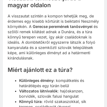
magyar oldalon
A visszautat szintén a kompon tehetjük meg, de
érdemes egy kisebb körtúrát is beiktatni Neszmély
környékén. A
Gerecse peremének tanösvényei
és
szőlői remek kilátást adnak a Dunára, és a túra
könnyű terepen vezet, így akár családoknak is
ideális. A dombtetőkről egyszerre látszik a folyó
kanyarulata és a szemközti szlovák települések
képe, ami különleges élményt ad a határmenti
kirándulásnak.
Miért ajánlott ez a túra?
Különleges élmény
: kompátkelés és
határátlépés egy túrán belül
Változatos látnivalók
: hajóskanzen,
borvidék, szlovák falusi hangulat
Könnyű túra
: rövid szakaszokkal, sík
terepen, családbarát útvonal