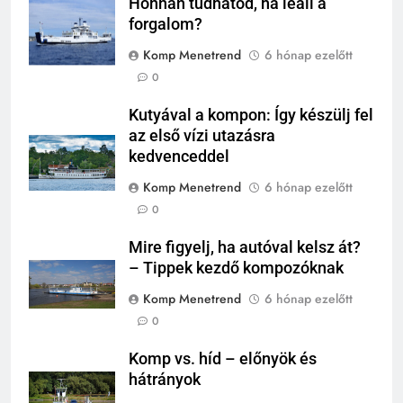
Honnan tudhatod, ha leáll a
forgalom?
Komp Menetrend
6 hónap ezelőtt
0
Kutyával a kompon: Így készülj fel
az első vízi utazásra
kedvenceddel
Komp Menetrend
6 hónap ezelőtt
0
Mire figyelj, ha autóval kelsz át?
– Tippek kezdő kompozóknak
Komp Menetrend
6 hónap ezelőtt
0
Komp vs. híd – előnyök és
hátrányok