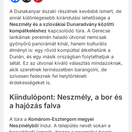
A Dunakanyar északi részének kevésbé ismert, de
annál különlegesebb kirándulási lehetősége a
Neszmély és a szlovákiai Dunaradvány közötti
kompátkeléshez
kapcsolódó túra. A Gerecse
lankáinak peremén haladó útvonal nemcsak
gyönyörű panorámát kínál, hanem kulturális
élményt is: egy rövid kompúttal átkelhetünk a
Dunán, és egy másik országban folytathatjuk a
sétát. Ez az útvonal kiváló választás mindazoknak,
akik szeretnek természetben barangolni, de
szívesen fedeznek fel helytörténeti
érdekességeket is.
Kiindulópont: Neszmély, a bor és
a hajózás falva
A túra a
Komárom-Esztergom megyei
Neszmélyből
indul. A település nevét sokan a
borvidékről ismerik, hiszen a neszmélyi borok