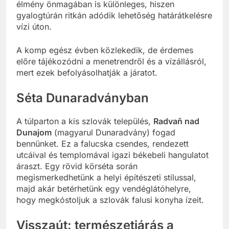
élmény önmagában is különleges, hiszen
gyalogtúrán ritkán adódik lehetőség határátkelésre
vízi úton.
A komp egész évben közlekedik, de érdemes
előre tájékozódni a menetrendről és a vízállásról,
mert ezek befolyásolhatják a járatot.
Séta Dunaradványban
A túlparton a kis szlovák település,
Radvaň nad
Dunajom
(magyarul Dunaradvány) fogad
bennünket. Ez a falucska csendes, rendezett
utcáival és templomával igazi békebeli hangulatot
áraszt. Egy rövid körséta során
megismerkedhetünk a helyi építészeti stílussal,
majd akár betérhetünk egy vendéglátóhelyre,
hogy megkóstoljuk a szlovák falusi konyha ízeit.
Visszaút: természetjárás a