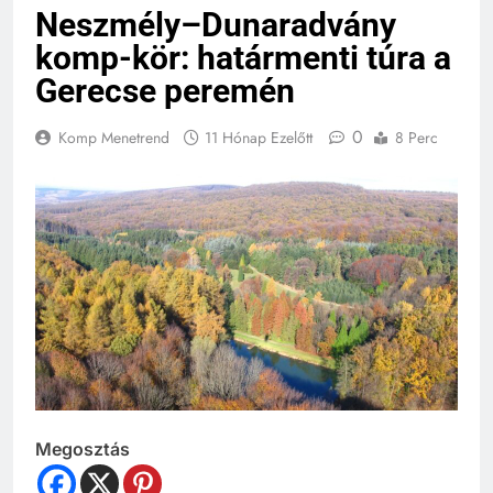
Neszmély–Dunaradvány
komp-kör: határmenti túra a
Gerecse peremén
0
Komp Menetrend
11 Hónap Ezelőtt
8 Perc
Megosztás