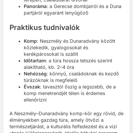
Panoráma
: a Gerecse dombjairól és a Duna
partjáról egyaránt lenyűgöző
Praktikus tudnivalók
Komp
: Neszmély és Dunaradvány között
közlekedik, gyalogosokat és
kerékpárosokat is szállít
Időtartam
: a túra hossza tetszés szerint
alakítható, kb. 2–4 óra
Nehézség
: könnyű, családoknak és kezdő
túrázóknak is megfelelő
Évszak
: tavasztól őszig a legszebb, de a
komp menetrendjét télen is érdemes
ellenőrizni
A Neszmély–Dunaradvány komp-kör egy rövid, de
élményekben gazdag túra, amely ötvözi a
természetjárást, a kulturális felfedezést és a vízi