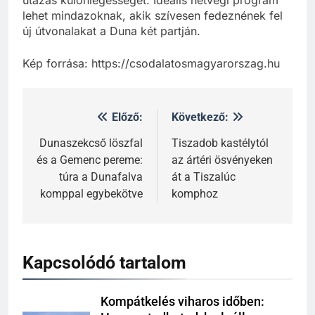
utazás különlegességét. Ideális hétvégi program
lehet mindazoknak, akik szívesen fedeznének fel
új útvonalakat a Duna két partján.
Kép forrása: https://csodalatosmagyarorszag.hu
Előző:
Következő:
Dunaszekcső löszfal
Tiszadob kastélytól
és a Gemenc pereme:
az ártéri ösvényeken
túra a Dunafalva
át a Tiszalúc
komppal egybekötve
komphoz
Kapcsolódó tartalom
Kompátkelés viharos időben: