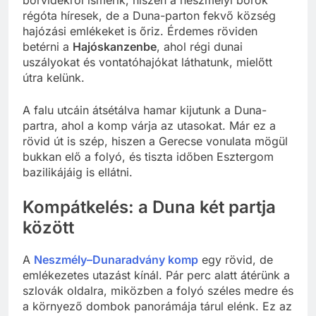
régóta híresek, de a Duna-parton fekvő község
hajózási emlékeket is őriz. Érdemes röviden
betérni a
Hajóskanzenbe
, ahol régi dunai
uszályokat és vontatóhajókat láthatunk, mielőtt
útra kelünk.
A falu utcáin átsétálva hamar kijutunk a Duna-
partra, ahol a komp várja az utasokat. Már ez a
rövid út is szép, hiszen a Gerecse vonulata mögül
bukkan elő a folyó, és tiszta időben Esztergom
bazilikájáig is ellátni.
Kompátkelés: a Duna két partja
között
A
Neszmély–Dunaradvány komp
egy rövid, de
emlékezetes utazást kínál. Pár perc alatt átérünk a
szlovák oldalra, miközben a folyó széles medre és
a környező dombok panorámája tárul elénk. Ez az