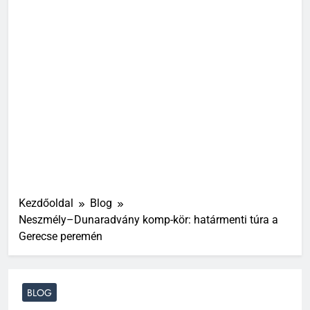
Kezdőoldal
Blog
Neszmély–Dunaradvány komp-kör: határmenti túra a
Gerecse peremén
BLOG