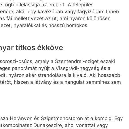
e rögtön lelassítja az embert. A település
henőre, akár egy kávézóban vagy fagyizóban. Innen
s fái mellett vezet az út, ami nyáron különösen
vezet, nyaralókkal és hosszú homokos
yar titkos ékköve
isoroszi-csúcs, amely a Szentendrei-sziget északi
nleges panorámát nyújt a Visegrádi-hegység és a
t, nyáron akár strandolásra is kiváló. Aki hosszabb
itérőt, hiszen a látvány és a hangulat semmihez sem
ssza Horányon és Szigetmonostoron át a kompig. Egy
 átkompolhatsz Dunakeszire, ahol vonattal vagy