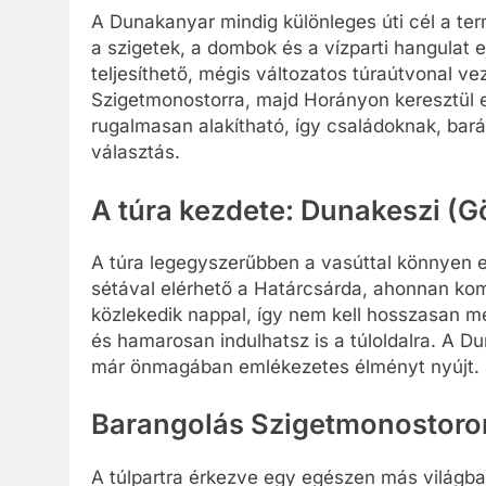
A Dunakanyar mindig különleges úti cél a te
a szigetek, a dombok és a vízparti hangulat
teljesíthető, mégis változatos túraútvonal v
Szigetmonostorra, majd Horányon keresztül 
rugalmasan alakítható, így családoknak, bará
választás.
A túra kezdete: Dunakeszi (G
A túra legegyszerűbben a vasúttal könnyen el
sétával elérhető a Határcsárda, ahonnan ko
közlekedik nappal, így nem kell hosszasan m
és hamarosan indulhatsz is a túloldalra. A Du
már önmagában emlékezetes élményt nyújt.
Barangolás Szigetmonostoro
A túlpartra érkezve egy egészen más világb