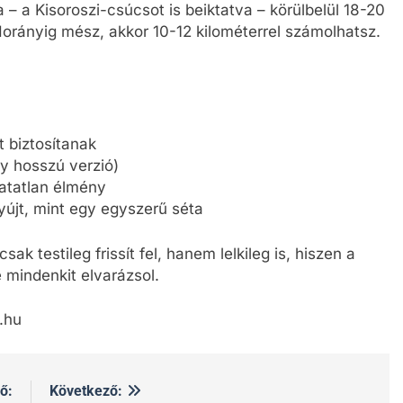
 – a Kisoroszi-csúcsot is beiktatva – körülbelül 18-20
Horányig mész, akkor 10-12 kilométerrel számolhatsz.
t biztosítanak
y hosszú verzió)
atatlan élmény
újt, mint egy egyszerű séta
ak testileg frissít fel, hanem lelkileg is, hiszen a
mindenkit elvarázsol.
.hu
ő:
Következő: