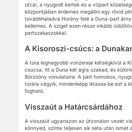
utcái, a nyugodt kertek és a vízpart közelség
központjában érdemes megállni egy rövid pi
továbbhaladva Horány felé a Duna-part árnya
kellemes. A sziget ezen része inkább üdülőö
partszakaszokkal.
A Kisoroszi-csúcs: a Dunakan
A túra legnagyobb vonzereje kétségkívül a K
csúcsa. Itt a Duna két ágra szakad, és külö
Börzsöny vonulataira. A part homokos, nyugod
túrára vágyik, mindenképp iktassa be ezt a k
fogható.
Visszaút a Határcsárdához
A visszaút ugyanazon az útvonalon vezet vi
könnyed, szinte teljesen sík séta után ismét