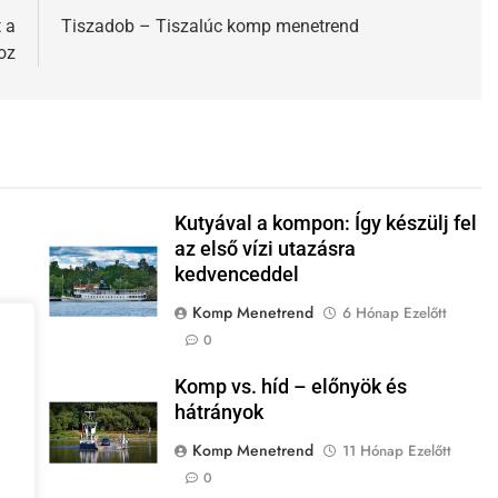
 a
Tiszadob – Tiszalúc komp menetrend
oz
Kutyával a kompon: Így készülj fel
az első vízi utazásra
kedvenceddel
Komp Menetrend
6 Hónap Ezelőtt
0
? –
Komp vs. híd – előnyök és
hátrányok
Komp Menetrend
11 Hónap Ezelőtt
0