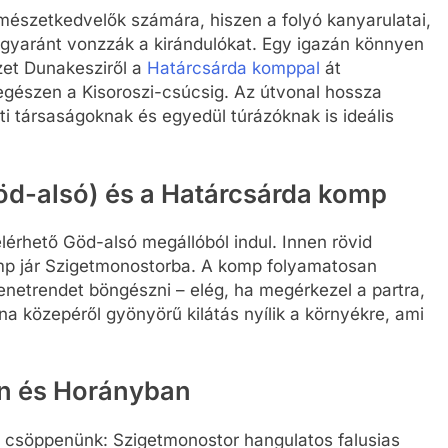
rmészetkedvelők számára, hiszen a folyó kanyarulatai,
 egyaránt vonzzák a kirándulókat. Egy igazán könnyen
ezet Dunakesziről a
Határcsárda komppal
át
egészen a Kisoroszi-csúcsig. Az útvonal hossza
ti társaságoknak és egyedül túrázóknak is ideális
öd-alsó) és a Határcsárda komp
érhető Göd-alsó megállóból indul. Innen rövid
mp jár Szigetmonostorba. A komp folyamatosan
enetrendet böngészni – elég, ha megérkezel a partra,
na közepéről gyönyörű kilátás nyílik a környékre, ami
n és Horányban
a csöppenünk: Szigetmonostor hangulatos falusias