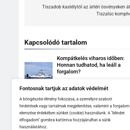
Tiszadob kastélytól az ártéri ösvényeken át
Tiszalúc komph
Kapcsolódó tartalom
Kompátkelés viharos időben:
Honnan tudhatod, ha leáll a
forgalom?
Komp Menetrend
6 Hónap Ezelőtt
Fontosnak tartjuk az adatok védelmét
0
A böngészési élmény fokozása, a személyre szabott
Mire figyelj, ha autóval kelsz át
hirdetések vagy tartalmak megjelenítése, valamint a forgalom
Tippek kezdő kompozóknak
elemzése érdekében sütiket (cookie) használunk. A "Mindet
Komp Menetrend
6 Hónap Ezelőtt
elfogadom" gombra kattintva hozzájárulhat a sütik
0
használatához.