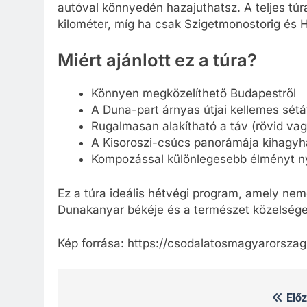
autóval könnyedén hazajuthatsz. A teljes túra
kilométer, míg ha csak Szigetmonostorig és 
Miért ajánlott ez a túra?
Könnyen megközelíthető Budapestről
A Duna-part árnyas útjai kellemes sétá
Rugalmasan alakítható a táv (rövid vag
A Kisoroszi-csúcs panorámája kihagyh
Kompozással különlegesebb élményt ny
Ez a túra ideális hétvégi program, amely nemcs
Dunakanyar békéje és a természet közelsége 
Kép forrása: https://csodalatosmagyarorszag
Előz