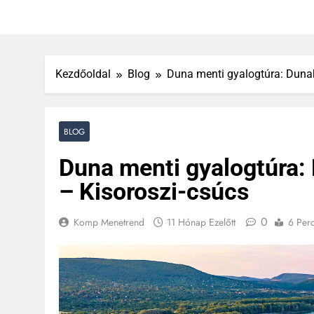
Kezdőoldal
Blog
Duna menti gyalogtúra: Duna
BLOG
Duna menti gyalogtúra:
– Kisoroszi-csúcs
0
Komp Menetrend
11 Hónap Ezelőtt
6 Per