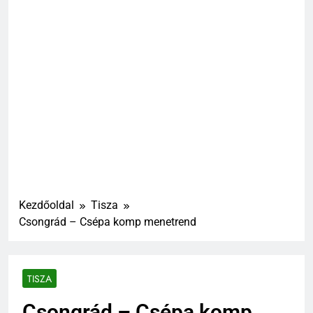
Kezdőoldal
Tisza
Csongrád – Csépa komp menetrend
TISZA
Csongrád – Csépa komp