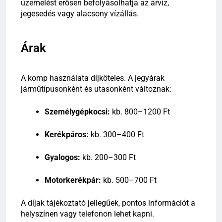
üzemelést erősen befolyásolhatja az árvíz,
jegesedés vagy alacsony vízállás.
Árak
A komp használata díjköteles. A jegyárak
járműtípusonként és utasonként változnak:
Személygépkocsi:
kb. 800–1200 Ft
Kerékpáros:
kb. 300–400 Ft
Gyalogos:
kb. 200–300 Ft
Motorkerékpár:
kb. 500–700 Ft
A díjak tájékoztató jellegűek, pontos információt a
helyszínen vagy telefonon lehet kapni.