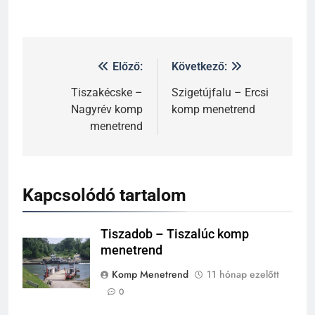
Előző:
Következő:
Tiszakécske –
Szigetújfalu – Ercsi
Nagyrév komp
komp menetrend
menetrend
Kapcsolódó tartalom
Tiszadob – Tiszalúc komp
menetrend
Komp Menetrend
11 hónap ezelőtt
0