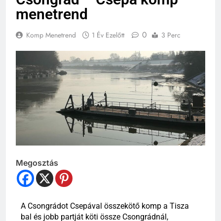
menetrend
0
Komp Menetrend
1 Év Ezelőtt
3 Perc
Megosztás
A Csongrádot Csepával összekötő komp a Tisza
bal és jobb partját köti össze Csongrádnál,