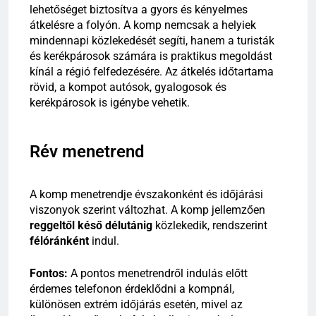
lehetőséget biztosítva a gyors és kényelmes
átkelésre a folyón. A komp nemcsak a helyiek
mindennapi közlekedését segíti, hanem a turisták
és kerékpárosok számára is praktikus megoldást
kínál a régió felfedezésére. Az átkelés időtartama
rövid, a kompot autósok, gyalogosok és
kerékpárosok is igénybe vehetik.
Rév menetrend
A komp menetrendje évszakonként és időjárási
viszonyok szerint változhat. A komp jellemzően
reggeltől késő délutánig
közlekedik, rendszerint
félóránként
indul.
Fontos:
A pontos menetrendről indulás előtt
érdemes telefonon érdeklődni a kompnál,
különösen extrém időjárás esetén, mivel az